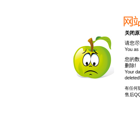
关闭原
请您尽
You as 
您的数
删除!
Your dat
deleted
有任何
售后QQ